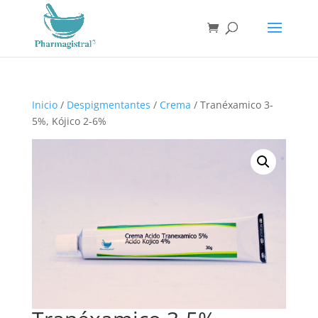
Búsqueda
de
productos
Inicio
/
Despigmentantes
/
Crema
/ Tranéxamico 3-
5%, Kójico 2-6%