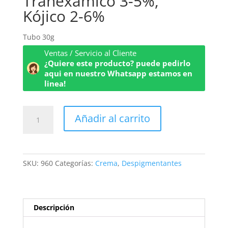
Tranéxamico 3-5%,
Kójico 2-6%
Tubo 30g
Ventas / Servicio al Cliente
¿Quiere este producto? puede pedirlo
aqui en nuestro Whatsapp estamos en
linea!
Tranéxamico
Añadir al carrito
3-
5%,
Kójico
2-
SKU:
960
Categorías:
Crema
,
Despigmentantes
6%
cantidad
Descripción