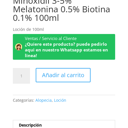
Minoxidil 3-5%
Melatonina 0.5% Biotina
0.1% 100ml
Loción de 100ml
Ventas / Servicio al Cliente
¿Quiere este producto? puede pedirlo
aqui en nuestro Whatsapp estamos en
linea!
Minoxidil
Añadir al carrito
3-
5%
Melatonina
0.5%
Categorías:
Alopecia
,
Loción
Biotina
0.1%
100ml
cantidad
Descripción