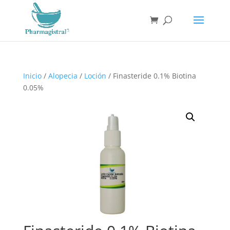
Búsqueda
de
productos
Inicio
/
Alopecia
/
Loción
/ Finasteride 0.1% Biotina
0.05%