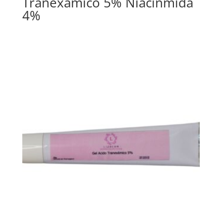
Tranexámico 5% Niacinmida
4%