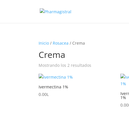
Inicio
/
Rosacea
/ Crema
Crema
Mostrando los 2 resultados
Ivermectina 1%
Iver
0.00
L
1%
0.00