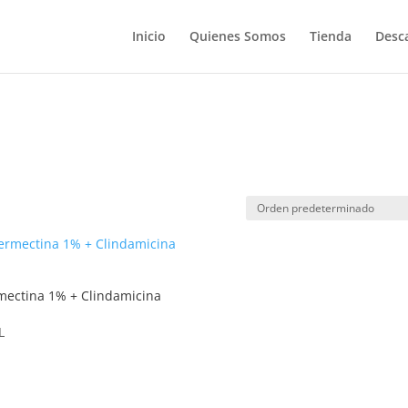
Búsqueda
de
Inicio
Quienes Somos
Tienda
Desc
productos
mectina 1% + Clindamicina
L